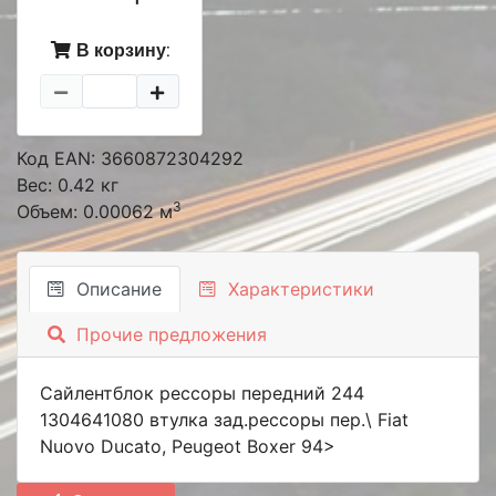
В корзину:
Код EAN: 3660872304292
Вес: 0.42 кг
3
Объем: 0.00062 м
Описание
Характеристики
Прочие предложения
Сайлентблок рессоры передний 244
1304641080 втулка зад.рессоры пер.\ Fiat
Nuovo Ducato, Peugeot Boxer 94>