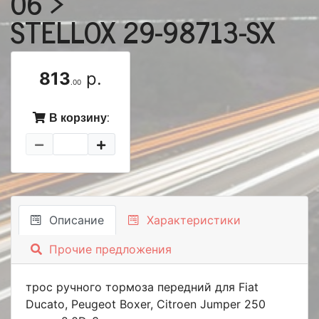
06 >
STELLOX 29-98713-SX
813
р.
.00
В корзину:
Описание
Характеристики
Прочие предложения
трос ручного тормоза передний для Fiat
Ducato, Peugeot Boxer, Citroen Jumper 250