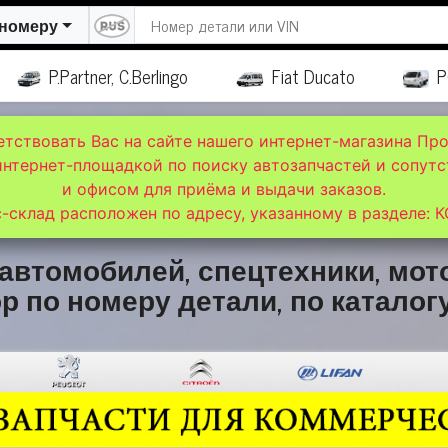
 номеру
P.Partner, C.Berlingo
Fiat Ducato
P
етствовать Вас на сайте нашего интернет-магазина Пр
интернет-площадкой по поиску автозапчастей и сопутс
и офисом для приёма и выдачи заказов.
-склад расположен по адресу, указанному в разделе: 
автомобилей, спецтехники, мот
р по номеру детали, по каталогу