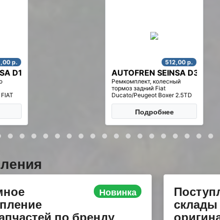
512,00 р.
512,00 р.
INSA D3399
AUTOFREN SEINSA D461
есный
Ремкомплект тормозного
цилиндра суппорта заднего
xer 2.5TD
244 2.3 л. R16 рем.к-т
диск.торм. задн.! d46 Brembo\
Citroen Jumper, Fiat Ducato,
ее
Подробнее
Peugeot Boxer 02>
пления
мное
Поступ
Новинка
упление
склады
апчастей по бренду
оригина