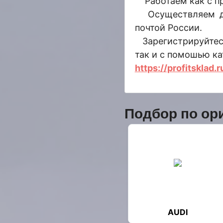
Работаем как с пр
Осуществляем дос
почтой России.
Зарегистрируйтесь
так и с помошью ка
https://profitsklad.r
Подбор по ор
AUDI