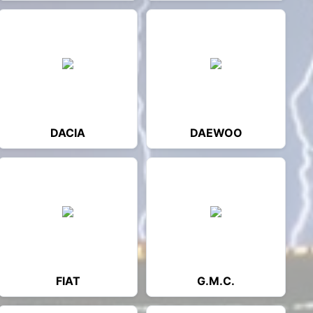
DACIA
DAEWOO
FIAT
G.M.C.