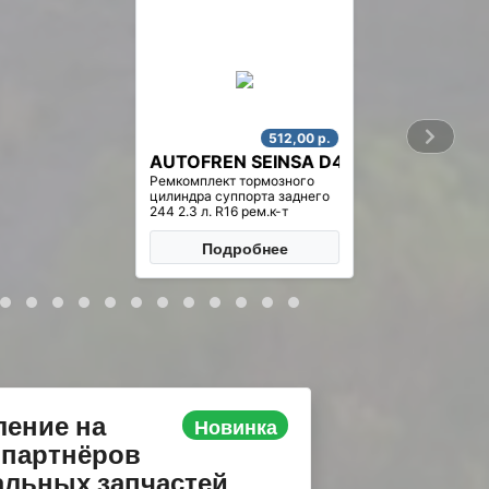
1 250,00 р.
0
AUTOMEGA 150067110
Датчик давления/
температуры наддува
воздуха во впускном
коллекторе Fiat Ducato
2.3/2.8JTD. МАР-сенсор
Подробнее
ление на
Новинка
 партнёров
льных запчастей .