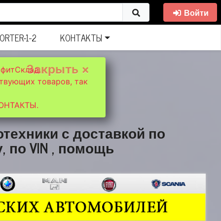
Войти
ORTER-1-2
КОНТАКТЫ
Закрыть ×
офитСклад.
твующих товаров, так
КОНТАКТЫ.
отехники с доставкой по
, по VIN , помощь