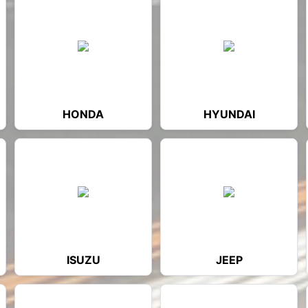
HONDA
HYUNDAI
ISUZU
JEEP